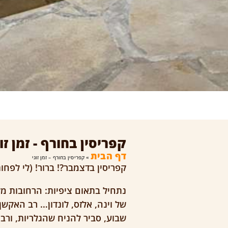
קפריסין בחורף - זמן זוג
דף הבית
»
קפריסין בחורף – זמן זוגי
קפריסין בדצמבר?! ברור! (לי לפחו
נתחיל בתאום ציפיות: הרחובות מק
של וינה, אלזס, לונדון… רב האקש
שבוע, סביר להניח שהגלריות, ורב