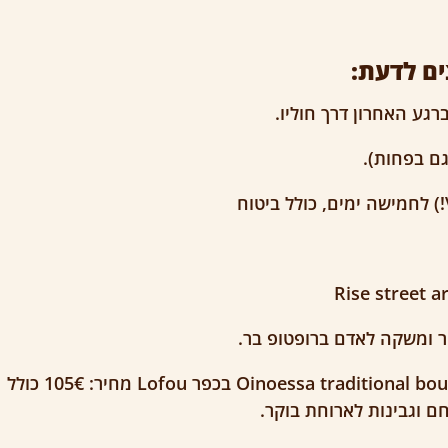
ם לדעת:
גע האחרון דרך חוליו.
שני לילות ב Oinoessa traditional boutique guesthouses בכפר Lofou מחיר: 105€ כולל
חם וגבינות לארוחת בוקר.