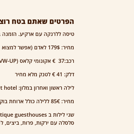
הפרטים שאתם בטח רוצי
טיסה ללרנקה עם ארקיע. הזמנה בר
מחיר: 179$ לאדם (אפשר למצוא גם בפחות).
רכב:37 € אקונומי קלאס (VW-UP!) לחמישה ימים, כולל ביטוח
דלק: 41 € לטנק מלא מחיר
לילה ראשון ואחרון במלון: Rise street art hotel
מחיר: 85€ ללילה כולל ארוחת בוקר ומשקה לאדם ברופטופ בר.
סלסלה עם ירקות, פרות, ביצים, ל