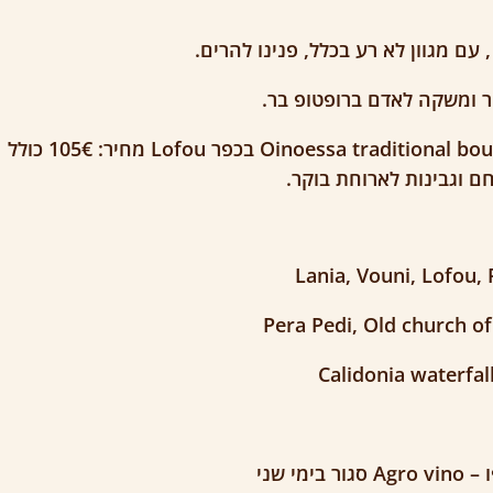
 עם מגוון לא רע בכלל, פנינו להרים.
שני לילות ב Oinoessa traditional boutique guesthouses בכפר Lofou מחיר: 105€ כולל
חם וגבינות לארוחת בוקר.