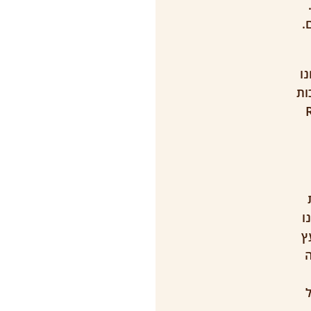
.
ו
ות
Rise 
חק 20 דקות
ו
ץ
ויה