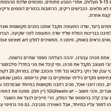
מבחינה קולינרית. בהרים קר (ביום 9-15 מעלות). אתרי הטבע פתוחים, ומכוסים שלכת מהממת.
א מלאים. הכבישים ריקים, הרחובות בכפרים דוממים וריקים
 קצת אחרת.
חתים ביעד, שדה התעופה מקבל אותנו בפנים מקושטות ואנחנ
מינגו בבריכות המלח שליד שדה התעופה לפני שקיעה. הברכ
אמנם ממש קרובות, אבל הפלמינגואים נראים באופק. סימנו וי. ממשיכים למלון street art
, אחת פנויה עבורנו. יההה הצלחה מספר שתיים נרשמה.
בי מעוצב מקבל את פנינו, ומי קיבל את פני בחדר? סילבסטר
סטלון! על הקיר מעל המיטה גרפיטי ענק של רוקי בילבאו (כל חדר והכוכב שלו). במר
חיפוש מקדים גיליתי שמתקיים בו שוק כריסמס. כמובן שנסענ
ים, כמה דוכני אוכל, סביב רחבה מקושטת במיוחד שבמרכזה ע
כריסמס גאה. הופעה של להקת קאברים, והכי חשוב – יש Glühwein! (יין חם). ספגנו את החו
ת ערב קלה ברופטופ של המלון, הרי חייבים לנצל את השובר
ו לספר עליו במיוחד, אבל האווירה מגניבה. גם פה גרפיטי על