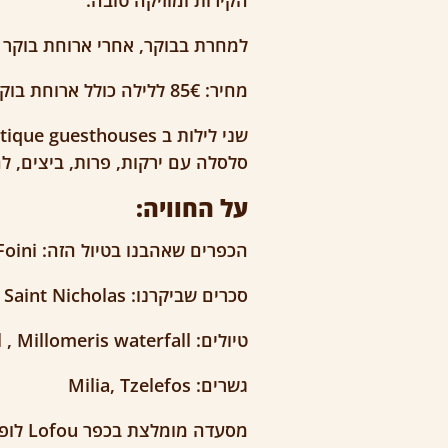
הקירות ומוזיקה טובה.
למחרת בבוקר, אחרי ארוחת בוקר ,
מחיר: 85€ ללילה כולל ארוחת בוקר ומשקה לאדם ברופטופ בר.
סלסלה עם ירקות, פרות, ביצים, ל
על החוויה:
הכפרים שאהבנו בטיול הזה: Lania, Vouni, Lofou, Foini
סכרים שביקרנו: Pera Pedi, Old church of Saint Nicholas
טיולים: Calidonia waterfall , Millomeris waterfall
גשרים: Milia, Tzelefos
מסעדה מומלצת בכפר Lofou לופו – Agro vino סגור בימי שני